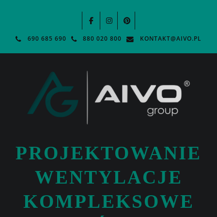
690 685 690
880 020 800
KONTAKT@AIVO.PL
PROJEKTOWANIE
WENTYLACJE
KOMPLEKSOWE